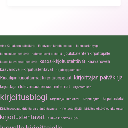
Aino Kallaksen päiväkirja
Edistyneet kirjoitusoppaat
hahmoarkkityypit
joulukalenteri kirjoittajalle
hahmonluontitehtävät
hahmonluonti testeillä
kaaos-kirjoitustehtävät
kaavanovelli
kaaos-kaavanovellitehtävät
kaavanovelli-kirjoitustehtävät
kirjabloggaaminen
kirjoittajan päiväkirja
Kirjailijan kirjoittamat kirjoitusoppaat
kirjoittajan tulevaisuuden suunnitelmat
kirjoittaminen
kirjoitusblogi
kirjoituslelut
Kirjoitusjoulukalenteri
Kirjoitusjumi
Kirjoitusoppaat kirjoittajan elämäntavasta
kirjoitustehtäviä
kirjoitustehtäväjoulukalenteri
kirjoitustehtävät
Kuinka kirjoittaa kirja?