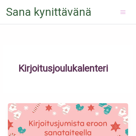
Siirry
Sana kynittävänä
sisältöön
Kirjoitusjoulukalenteri