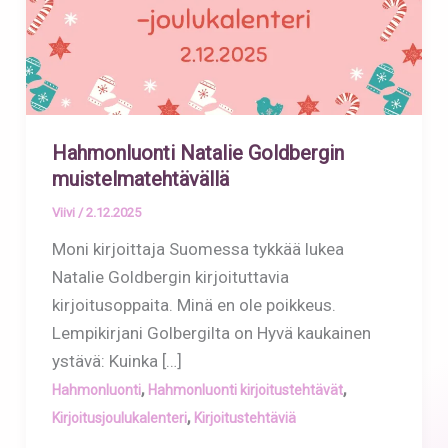
Hahmonluonti Natalie Goldbergin
muistelmatehtävällä
Viivi
/
2.12.2025
Moni kirjoittaja Suomessa tykkää lukea
Natalie Goldbergin kirjoituttavia
kirjoitusoppaita. Minä en ole poikkeus.
Lempikirjani Golbergilta on Hyvä kaukainen
ystävä: Kuinka […]
,
,
Hahmonluonti
Hahmonluonti kirjoitustehtävät
,
Kirjoitusjoulukalenteri
Kirjoitustehtäviä