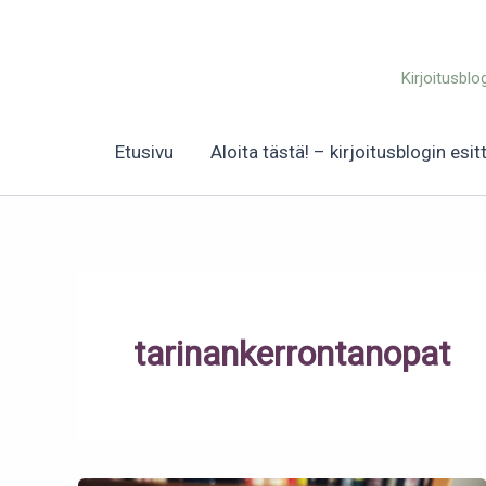
Siirry
sisältöön
Kirjoitusblo
Etusivu
Aloita tästä! – kirjoitusblogin esit
tarinankerrontanopat