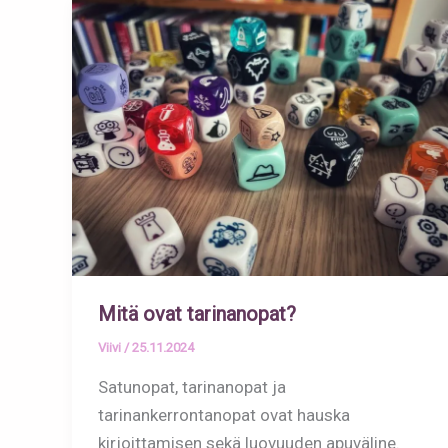
Mitä ovat tarinanopat?
Viivi
/
25.11.2024
Satunopat, tarinanopat ja
tarinankerrontanopat ovat hauska
kirjoittamisen sekä luovuuden apuväline.