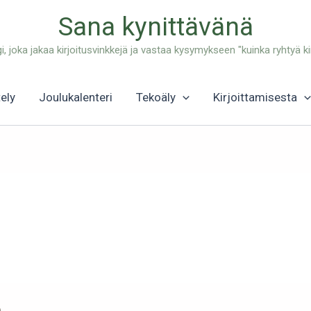
Sana kynittävänä
gi, joka jakaa kirjoitusvinkkejä ja vastaa kysymykseen "kuinka ryhtyä kir
tely
Joulukalenteri
Tekoäly
Kirjoittamisesta