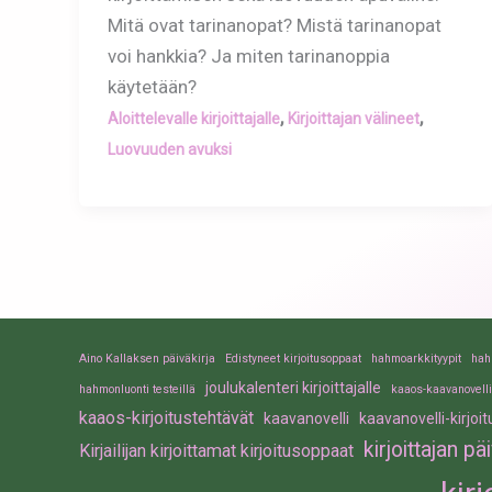
Mitä ovat tarinanopat? Mistä tarinanopat
voi hankkia? Ja miten tarinanoppia
käytetään?
,
,
Aloittelevalle kirjoittajalle
Kirjoittajan välineet
Luovuuden avuksi
Aino Kallaksen päiväkirja
Edistyneet kirjoitusoppaat
hahmoarkkityypit
hah
joulukalenteri kirjoittajalle
hahmonluonti testeillä
kaaos-kaavanovelli
kaaos-kirjoitustehtävät
kaavanovelli
kaavanovelli-kirjoi
kirjoittajan pä
Kirjailijan kirjoittamat kirjoitusoppaat