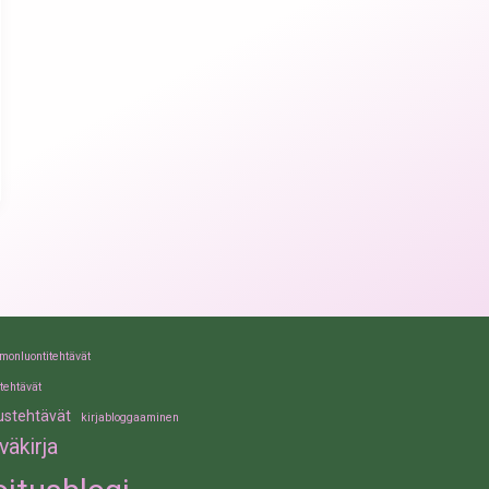
monluontitehtävät
tehtävät
tustehtävät
kirjabloggaaminen
iväkirja