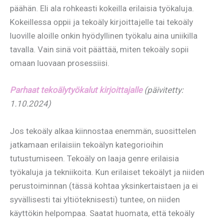
päähän. Eli ala rohkeasti kokeilla erilaisia työkaluja.
Kokeillessa oppii ja tekoäly kirjoittajelle tai tekoäly
luoville aloille onkin hyödyllinen työkalu aina uniikilla
tavalla. Vain sinä voit päättää, miten tekoäly sopii
omaan luovaan prosessiisi.
Parhaat tekoälytyökalut kirjoittajalle
(päivitetty:
1.10.2024)
Jos tekoäly alkaa kiinnostaa enemmän, suosittelen
jatkamaan erilaisiin tekoälyn kategorioihin
tutustumiseen. Tekoäly on laaja genre erilaisia
työkaluja ja tekniikoita. Kun erilaiset tekoälyt ja niiden
perustoiminnan (tässä kohtaa yksinkertaistaen ja ei
syvällisesti tai yltiöteknisesti) tuntee, on niiden
käyttökin helpompaa. Saatat huomata, että tekoäly