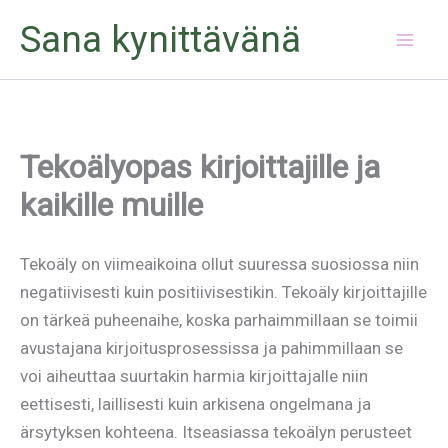
Siirry
Sana kynittävänä
sisältöön
Tekoälyopas kirjoittajille ja
kaikille muille
Tekoäly on viimeaikoina ollut suuressa suosiossa niin
negatiivisesti kuin positiivisestikin. Tekoäly kirjoittajille
on tärkeä puheenaihe, koska parhaimmillaan se toimii
avustajana kirjoitusprosessissa ja pahimmillaan se
voi aiheuttaa suurtakin harmia kirjoittajalle niin
eettisesti, laillisesti kuin arkisena ongelmana ja
ärsytyksen kohteena. Itseasiassa tekoälyn perusteet