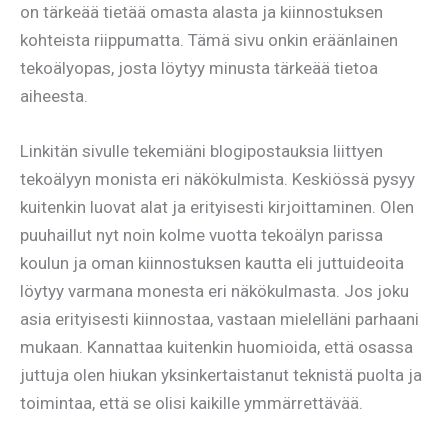
on tärkeää tietää omasta alasta ja kiinnostuksen
kohteista riippumatta. Tämä sivu onkin eräänlainen
tekoälyopas, josta löytyy minusta tärkeää tietoa
aiheesta.
Linkitän sivulle tekemiäni blogipostauksia liittyen
tekoälyyn monista eri näkökulmista. Keskiössä pysyy
kuitenkin luovat alat ja erityisesti kirjoittaminen. Olen
puuhaillut nyt noin kolme vuotta tekoälyn parissa
koulun ja oman kiinnostuksen kautta eli juttuideoita
löytyy varmana monesta eri näkökulmasta. Jos joku
asia erityisesti kiinnostaa, vastaan mielelläni parhaani
mukaan. Kannattaa kuitenkin huomioida, että osassa
juttuja olen hiukan yksinkertaistanut teknistä puolta ja
toimintaa, että se olisi kaikille ymmärrettävää.