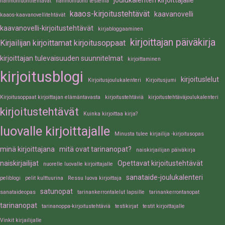
joulukalenteri kirjoittajalle
hahmonluontitehtävät
hahmonluonti testeillä
kaaos-kirjoitustehtävät
kaavanovelli
kaaos-kaavanovellitehtävät
kaavanovelli-kirjoitustehtävät
kirjabloggaaminen
kirjoittajan päiväkirja
Kirjailijan kirjoittamat kirjoitusoppaat
kirjoittajan tulevaisuuden suunnitelmat
kirjoittaminen
kirjoitusblogi
kirjoituslelut
Kirjoitusjoulukalenteri
Kirjoitusjumi
Kirjoitusoppaat kirjoittajan elämäntavasta
kirjoitustehtäviä
kirjoitustehtäväjoulukalenteri
kirjoitustehtävät
Kuinka kirjoittaa kirja?
luovalle kirjoittajalle
Minusta tulee kirjailija -kirjoitusopas
minä kirjoittajana
mitä ovat tarinanopat?
naiskirjailijan päiväkirja
naiskirjailijat
Opettavat kirjoitustehtävät
nuorelle luovalle kirjoittajalle
sanataide-joulukalenteri
peliblogi
pelit kulttuurina
Ressu luova kirjoittaja
satunopat
sanataideopas
tarinankerrontalelut lapsille
tarinankerrontanopat
tarinanopat
tarinanoppa-kirjoitustehtäviä
testikirjat
testit kirjoittajalle
Vinkit kirjailijalle