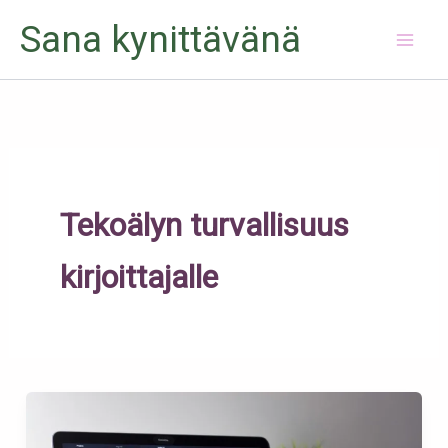
Siirry
Sana kynittävänä
sisältöön
Tekoälyn turvallisuus
kirjoittajalle