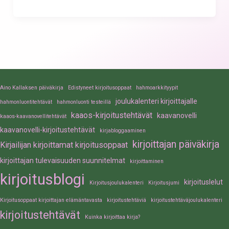
Aino Kallaksen päiväkirja
Edistyneet kirjoitusoppaat
hahmoarkkityypit
joulukalenteri kirjoittajalle
hahmonluontitehtävät
hahmonluonti testeillä
kaaos-kirjoitustehtävät
kaavanovelli
kaaos-kaavanovellitehtävät
kaavanovelli-kirjoitustehtävät
kirjabloggaaminen
kirjoittajan päiväkirja
Kirjailijan kirjoittamat kirjoitusoppaat
kirjoittajan tulevaisuuden suunnitelmat
kirjoittaminen
kirjoitusblogi
kirjoituslelut
Kirjoitusjoulukalenteri
Kirjoitusjumi
Kirjoitusoppaat kirjoittajan elämäntavasta
kirjoitustehtäviä
kirjoitustehtäväjoulukalenteri
kirjoitustehtävät
Kuinka kirjoittaa kirja?