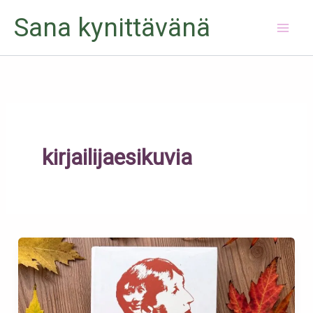
Siirry
Sana kynittävänä
sisältöön
kirjailijaesikuvia