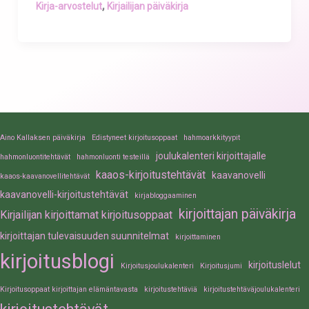
,
Kirja-arvostelut
Kirjailijan päiväkirja
Aino Kallaksen päiväkirja
Edistyneet kirjoitusoppaat
hahmoarkkityypit
joulukalenteri kirjoittajalle
hahmonluontitehtävät
hahmonluonti testeillä
kaaos-kirjoitustehtävät
kaavanovelli
kaaos-kaavanovellitehtävät
kaavanovelli-kirjoitustehtävät
kirjabloggaaminen
kirjoittajan päiväkirja
Kirjailijan kirjoittamat kirjoitusoppaat
kirjoittajan tulevaisuuden suunnitelmat
kirjoittaminen
kirjoitusblogi
kirjoituslelut
Kirjoitusjoulukalenteri
Kirjoitusjumi
Kirjoitusoppaat kirjoittajan elämäntavasta
kirjoitustehtäviä
kirjoitustehtäväjoulukalenteri