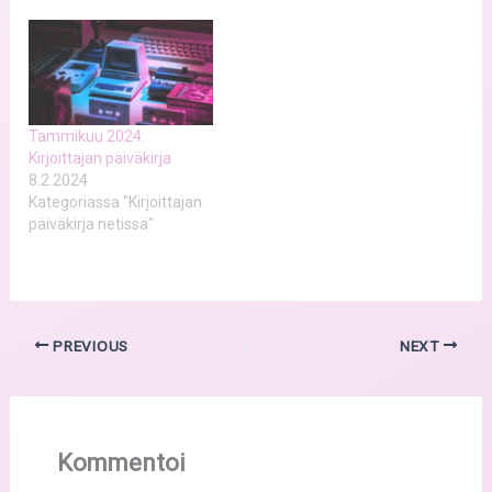
Tammikuu 2024:
Kirjoittajan päiväkirja
8.2.2024
Kategoriassa "Kirjoittajan
päiväkirja netissä"
PREVIOUS
NEXT
Kommentoi