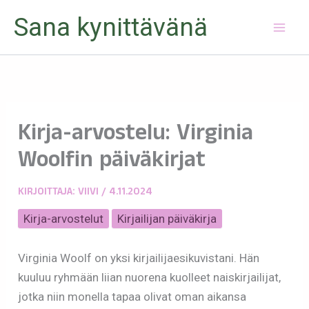
Siirry
Sana kynittävänä
sisältöön
Kirja-arvostelu: Virginia
Woolfin päiväkirjat
KIRJOITTAJA:
VIIVI
/
4.11.2024
Kirja-arvostelut
Kirjailijan päiväkirja
Virginia Woolf on yksi kirjailijaesikuvistani. Hän
kuuluu ryhmään liian nuorena kuolleet naiskirjailijat,
jotka niin monella tapaa olivat oman aikansa