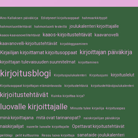
Aino Kallaksen päiväkirja
Edistyneet kirjoitusoppaat
hahmoarkkityypit
joulukalenteri kirjoittajalle
hahmonluontitehtävät
hahmonluonti testeillä
kaaos-kirjoitustehtävät
kaavanovelli
kaaos-kaavanovellitehtävät
kaavanovelli-kirjoitustehtävät
kirjabloggaaminen
kirjoittajan päiväkirja
Kirjailijan kirjoittamat kirjoitusoppaat
kirjoittajan tulevaisuuden suunnitelmat
kirjoittaminen
kirjoitusblogi
kirjoituslelut
Kirjoitusjoulukalenteri
Kirjoitusjumi
Kirjoitusoppaat kirjoittajan elämäntavasta
kirjoitustehtäviä
kirjoitustehtäväjoulukalenteri
kirjoitustehtävät
Kuinka kirjoittaa kirja?
luovalle kirjoittajalle
Minusta tulee kirjailija -kirjoitusopas
minä kirjoittajana
mitä ovat tarinanopat?
naiskirjailijan päiväkirja
naiskirjailijat
Opettavat kirjoitustehtävät
nuorelle luovalle kirjoittajalle
sanataide-joulukalenteri
peliblogi
pelit kulttuurina
Ressu luova kirjoittaja