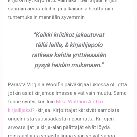
kirja on nyt kirjoitettu valmiiksi. Sen sijaan kirjan
saamiin arvosteluihin ja julkaisun aiheuttamiin
tuntemuksiin mennään syvemmin.
”Kaikki kriitikot jakautuvat
tällä lailla, & kirjailijapolo
ratkeaa kahtia yrittäessään
pysyä heidän mukanaan.”
Parasta Virginia Woolfin päiväkirjaa lukiessa oli, että
jotkin asiat kirjamaailmassa eivät vain muutu. Sama
tunne syntyi, kun luin
Mika Waltarin Aiotko
kirjailijaksi?
-kirjaa. Kirjoittajat kärsivät samoista
ongelmista vuosisadasta riippumatta. Kirjojen
arvostelijat ja kirja-alan päättäjät eivät löydä
minkäänlaista yhteistä linjaa vaan voivat sanoa