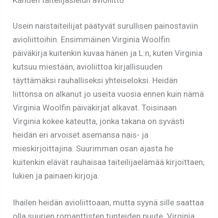
Usein naistaiteilijat päätyvät surullisen painostaviin
avioliittoihin. Ensimmäinen Virginia Woolfin
päiväkirja kuitenkin kuvaa hänen ja L:n, kuten Virginia
kutsuu miestään, avioliittoa kirjallisuuden
täyttämäksi rauhalliseksi yhteiseloksi. Heidän
liittonsa on alkanut jo useita vuosia ennen kuin nämä
Virginia Woolfin päiväkirjat alkavat. Toisinaan
Virginia kokee kateutta, jonka takana on syvästi
heidän eri arvoiset asemansa nais- ja
mieskirjoittajina. Suurimman osan ajasta he
kuitenkin elävät rauhaisaa taiteilijaelämää kirjoittaen,
lukien ja painaen kirjoja.
Ihailen heidän avioliittoaan, mutta syynä sille saattaa
olla suurien romanttisten tunteiden puute. Virginia