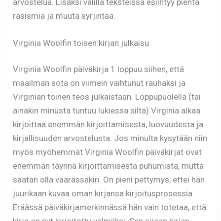
arvostelua. Lisäksi välillä teksteissä esiintyy pientä
rasismia ja muuta syrjintää.
Virginia Woolfin toisen kirjan julkaisu
Virginia Woolfin päiväkirja 1 loppuu siihen, että
maailman sota on viimein vaihtunut rauhaksi ja
Virginian toinen teos julkaistaan. Loppupuolella (tai
ainakin minusta tuntuu lukiessa siltä) Virginia alkaa
kirjoittaa enemmän kirjoittamisesta, luovuudesta ja
kirjallisuuden arvostelusta. Jos minulta kysytään niin
myös myöhemmät Virginia Woolfin päiväkirjat ovat
enemmän täynnä kirjoittamisesta puhumista, mutta
saatan olla väärässäkin. On pieni pettymys, ettei hän
juurikaan kuvaa oman kirjansa kirjoitusprosessia.
Eräässä päiväkirjamerkinnässä hän vain totetaa, että