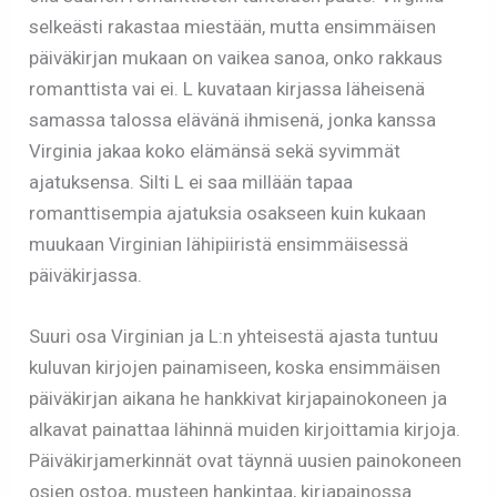
selkeästi rakastaa miestään, mutta ensimmäisen
päiväkirjan mukaan on vaikea sanoa, onko rakkaus
romanttista vai ei. L kuvataan kirjassa läheisenä
samassa talossa elävänä ihmisenä, jonka kanssa
Virginia jakaa koko elämänsä sekä syvimmät
ajatuksensa. Silti L ei saa millään tapaa
romanttisempia ajatuksia osakseen kuin kukaan
muukaan Virginian lähipiiristä ensimmäisessä
päiväkirjassa.
Suuri osa Virginian ja L:n yhteisestä ajasta tuntuu
kuluvan kirjojen painamiseen, koska ensimmäisen
päiväkirjan aikana he hankkivat kirjapainokoneen ja
alkavat painattaa lähinnä muiden kirjoittamia kirjoja.
Päiväkirjamerkinnät ovat täynnä uusien painokoneen
osien ostoa, musteen hankintaa, kirjapainossa