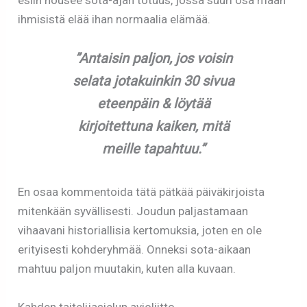
esiin nousee sota-ajan totuus, jossa suuri osa maan
ihmisistä elää ihan normaalia elämää.
”Antaisin paljon, jos voisin
selata jotakuinkin 30 sivua
eteenpäin & löytää
kirjoitettuna kaiken, mitä
meille tapahtuu.”
En osaa kommentoida tätä pätkää päiväkirjoista
mitenkään syvällisesti. Joudun paljastamaan
vihaavani historiallisia kertomuksia, joten en ole
erityisesti kohderyhmää. Onneksi sota-aikaan
mahtuu paljon muutakin, kuten alla kuvaan.
Kahden taitelijasielun avioliitto