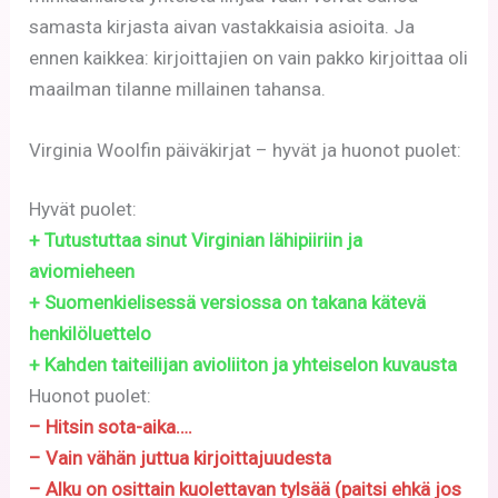
samasta kirjasta aivan vastakkaisia asioita. Ja
ennen kaikkea: kirjoittajien on vain pakko kirjoittaa oli
maailman tilanne millainen tahansa.
Virginia Woolfin päiväkirjat – hyvät ja huonot puolet:
Hyvät puolet:
+ Tutustuttaa sinut Virginian lähipiiriin ja
aviomieheen
+ Suomenkielisessä versiossa on takana kätevä
henkilöluettelo
+ Kahden taiteilijan avioliiton ja yhteiselon kuvausta
Huonot puolet:
– Hitsin sota-aika….
– Vain vähän juttua kirjoittajuudesta
– Alku on osittain kuolettavan tylsää (paitsi ehkä jos