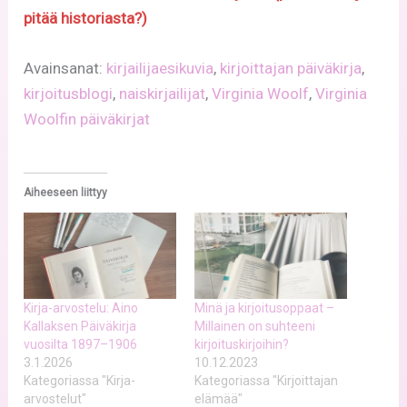
pitää historiasta?)
Avainsanat:
kirjailijaesikuvia
, 
kirjoittajan päiväkirja
, 
kirjoitusblogi
, 
naiskirjailijat
, 
Virginia Woolf
, 
Virginia
Woolfin päiväkirjat
Aiheeseen liittyy
Kirja-arvostelu: Aino
Minä ja kirjoitusoppaat –
Kallaksen Päiväkirja
Millainen on suhteeni
vuosilta 1897–1906
kirjoituskirjoihin?
3.1.2026
10.12.2023
Kategoriassa "Kirja-
Kategoriassa "Kirjoittajan
arvostelut"
elämää"