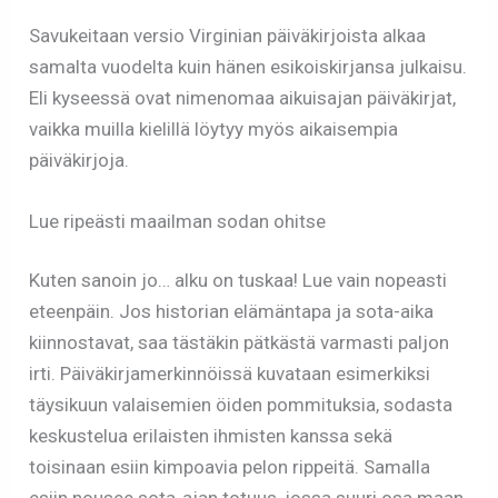
Savukeitaan versio Virginian päiväkirjoista alkaa
samalta vuodelta kuin hänen esikoiskirjansa julkaisu.
Eli kyseessä ovat nimenomaa aikuisajan päiväkirjat,
vaikka muilla kielillä löytyy myös aikaisempia
päiväkirjoja.
Lue ripeästi maailman sodan ohitse
Kuten sanoin jo… alku on tuskaa! Lue vain nopeasti
eteenpäin. Jos historian elämäntapa ja sota-aika
kiinnostavat, saa tästäkin pätkästä varmasti paljon
irti. Päiväkirjamerkinnöissä kuvataan esimerkiksi
täysikuun valaisemien öiden pommituksia, sodasta
keskustelua erilaisten ihmisten kanssa sekä
toisinaan esiin kimpoavia pelon rippeitä. Samalla