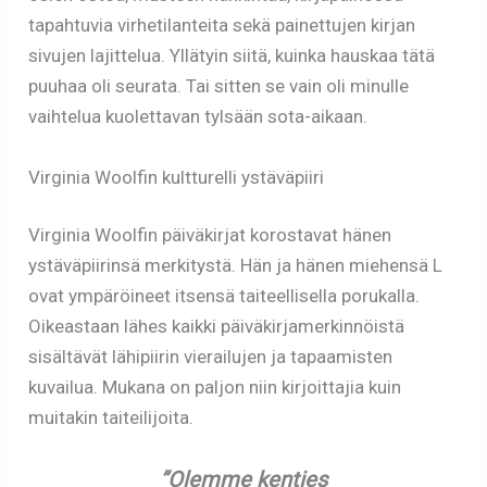
tapahtuvia virhetilanteita sekä painettujen kirjan
sivujen lajittelua. Yllätyin siitä, kuinka hauskaa tätä
puuhaa oli seurata. Tai sitten se vain oli minulle
vaihtelua kuolettavan tylsään sota-aikaan.
Virginia Woolfin kultturelli ystäväpiiri
Virginia Woolfin päiväkirjat korostavat hänen
ystäväpiirinsä merkitystä. Hän ja hänen miehensä L
ovat ympäröineet itsensä taiteellisella porukalla.
Oikeastaan lähes kaikki päiväkirjamerkinnöistä
sisältävät lähipiirin vierailujen ja tapaamisten
kuvailua. Mukana on paljon niin kirjoittajia kuin
muitakin taiteilijoita.
”Olemme kenties