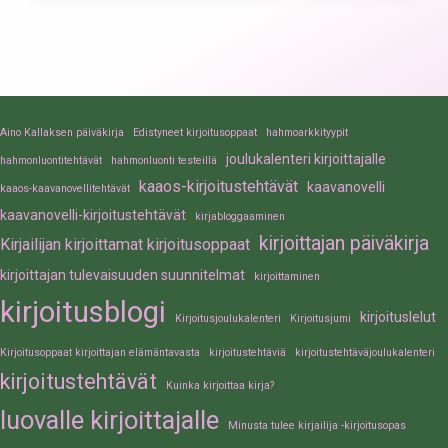
Aino Kallaksen päiväkirja
Edistyneet kirjoitusoppaat
hahmoarkkityypit
joulukalenteri kirjoittajalle
hahmonluontitehtävät
hahmonluonti testeillä
kaaos-kirjoitustehtävät
kaavanovelli
kaaos-kaavanovellitehtävät
kaavanovelli-kirjoitustehtävät
kirjabloggaaminen
kirjoittajan päiväkirja
Kirjailijan kirjoittamat kirjoitusoppaat
kirjoittajan tulevaisuuden suunnitelmat
kirjoittaminen
kirjoitusblogi
kirjoituslelut
Kirjoitusjoulukalenteri
Kirjoitusjumi
Kirjoitusoppaat kirjoittajan elämäntavasta
kirjoitustehtäviä
kirjoitustehtäväjoulukalenteri
kirjoitustehtävät
Kuinka kirjoittaa kirja?
luovalle kirjoittajalle
Minusta tulee kirjailija -kirjoitusopas