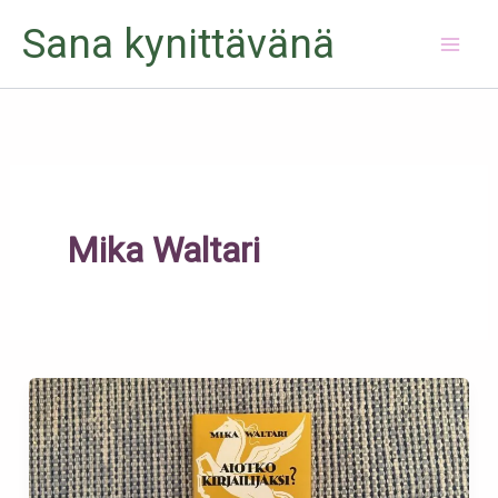
Siirry
Sana kynittävänä
sisältöön
Mika Waltari