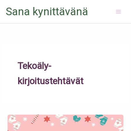
Siirry
Sana kynittävänä
sisältöön
Tekoäly-
kirjoitustehtävät