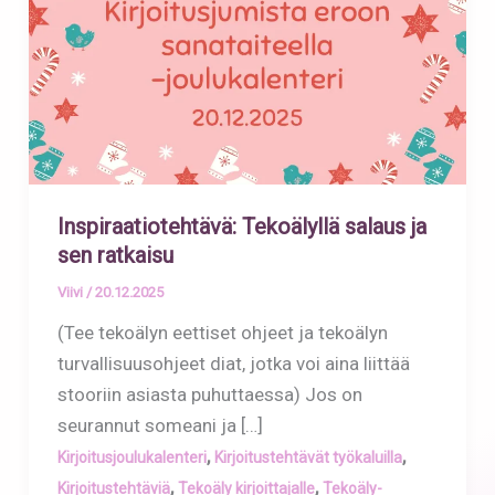
Inspiraatiotehtävä: Tekoälyllä salaus ja
sen ratkaisu
Viivi
/
20.12.2025
(Tee tekoälyn eettiset ohjeet ja tekoälyn
turvallisuusohjeet diat, jotka voi aina liittää
stooriin asiasta puhuttaessa) Jos on
seurannut someani ja […]
,
,
Kirjoitusjoulukalenteri
Kirjoitustehtävät työkaluilla
,
,
Kirjoitustehtäviä
Tekoäly kirjoittajalle
Tekoäly-