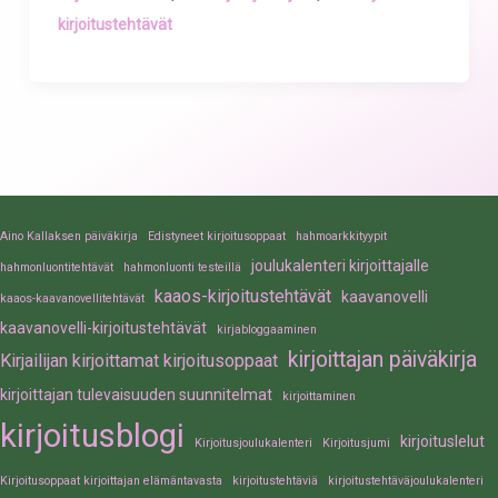
kirjoitustehtävät
Aino Kallaksen päiväkirja
Edistyneet kirjoitusoppaat
hahmoarkkityypit
joulukalenteri kirjoittajalle
hahmonluontitehtävät
hahmonluonti testeillä
kaaos-kirjoitustehtävät
kaavanovelli
kaaos-kaavanovellitehtävät
kaavanovelli-kirjoitustehtävät
kirjabloggaaminen
kirjoittajan päiväkirja
Kirjailijan kirjoittamat kirjoitusoppaat
kirjoittajan tulevaisuuden suunnitelmat
kirjoittaminen
kirjoitusblogi
kirjoituslelut
Kirjoitusjoulukalenteri
Kirjoitusjumi
Kirjoitusoppaat kirjoittajan elämäntavasta
kirjoitustehtäviä
kirjoitustehtäväjoulukalenteri