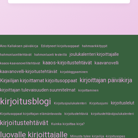
Aino Kallaksen päiväkirja
Edistyneet kirjoitusoppaat
hahmoarkkityypit
joulukalenteri kirjoittajalle
hahmonluontitehtävät
hahmonluonti testeillä
kaaos-kirjoitustehtävät
kaavanovelli
kaaos-kaavanovellitehtävät
kaavanovelli-kirjoitustehtävät
kirjabloggaaminen
kirjoittajan päiväkirja
Kirjailijan kirjoittamat kirjoitusoppaat
kirjoittajan tulevaisuuden suunnitelmat
kirjoittaminen
kirjoitusblogi
kirjoituslelut
Kirjoitusjoulukalenteri
Kirjoitusjumi
Kirjoitusoppaat kirjoittajan elämäntavasta
kirjoitustehtäviä
kirjoitustehtäväjoulukalenteri
kirjoitustehtävät
Kuinka kirjoittaa kirja?
luovalle kirjoittajalle
Minusta tulee kirjailija -kirjoitusopas