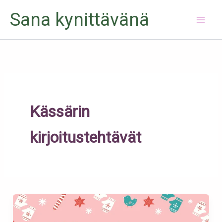
Siirry
Sana kynittävänä
sisältöön
Kässärin
kirjoitustehtävät