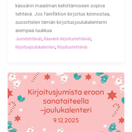
kässärin maailman kehittämiseen sopiva
tehtävä. Jos fanifiktion kirjoitus kiinnostaa,
suosittelen tämän kirjoitusjoulukalenterin
aiempaa luukkua
,
,
Juonitehtävät
Kässärin kirjoitustehtävät
,
Kirjoitusjoulukalenteri
Kirjoitustehtäviä