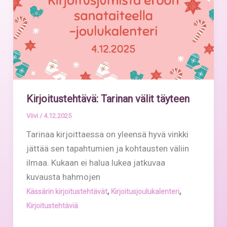
Kirjoitustehtävä: Tarinan välit täyteen
Viivi
/
4.12.2025
Tarinaa kirjoittaessa on yleensä hyvä vinkki
jättää sen tapahtumien ja kohtausten väliin
ilmaa. Kukaan ei halua lukea jatkuvaa
kuvausta hahmojen
,
,
Kässärin kirjoitustehtävät
Kirjoitusjoulukalenteri
Kirjoitustehtäviä