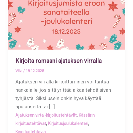
Kirjoita romaani ajatuksen virralla
Viivi
/
18.12.2025
Ajatuksen virralla kirjoittaminen voi tuntua
hankalalle, jos sitä yrittää alkaa tehdä aivan
tyhjästä. Siksi usein onkin hyvä käyttää
apulauseita tai […]
,
Ajatuksen virta -kirjoitustehtävät
Kässärin
,
,
kirjoitustehtävät
Kirjoitusjoulukalenteri
Kirjoitustehtäviä