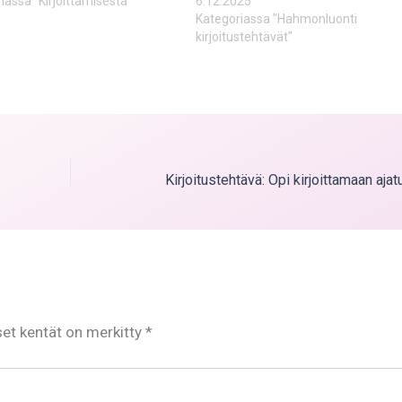
iassa "Kirjoittamisesta"
6.12.2025
Kategoriassa "Hahmonluonti
kirjoitustehtävät"
set kentät on merkitty
*