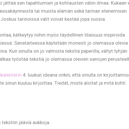
ki jättää sen tapahtumien ja kohtausten väliin ilmaa. Kukaan 
vessakäynneistä tai muista elämän sekä tarinan etenemisen
Joskus tarinoissa välit voivat kestää jopa vuosia.
ntaa, kätkeytyy niihin myös täydellinen tilaisuus inspiroida
iskiessä. Sanataiteessa käytetään monesti jo olemassa olevia
ina. Kun sinulla on jo valmista tekstiä paperilla, vältyt tyhjän
lkaa työstää tekstiä jo olemassa olevien sanojen perusteell
ukalenterin
4. luukun ideana onkin, että sinulla on kirjoittamis
le sinun kuuluu kirjoittaa. Tiedät, mistä aloitat ja mitä kohti
tekstiin jääviä aukkoja.