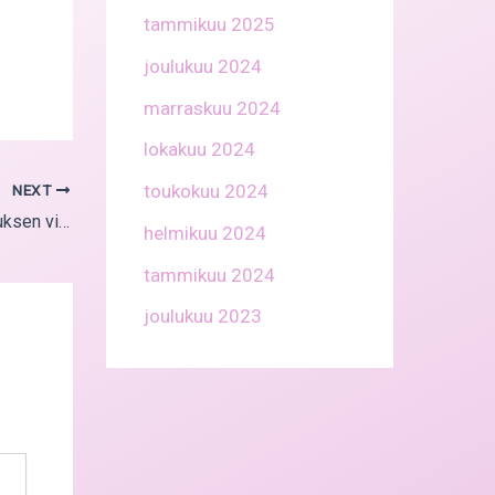
tammikuu 2025
joulukuu 2024
marraskuu 2024
lokakuu 2024
toukokuu 2024
NEXT
Kirjoitustehtävä: Opi kirjoittamaan ajatuksen virtaa konkretialla
helmikuu 2024
tammikuu 2024
joulukuu 2023