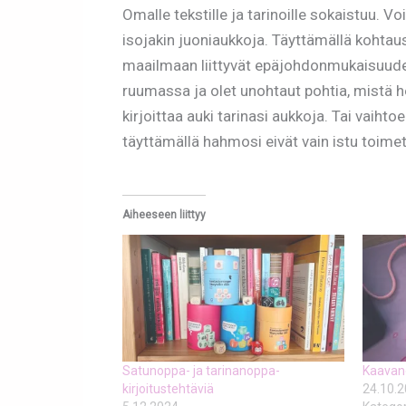
Omalle tekstille ja tarinoille sokaistuu. V
isojakin juoniaukkoja. Täyttämällä kohtaus
maailmaan liittyvät epäjohdonmukaisuudet
ruumassa ja olet unohtaut pohtia, mistä h
kirjoittaa auki tarinasi aukkoja. Tai vaihto
täyttämällä hahmosi eivät vain istu toim
Aiheeseen liittyy
Satunoppa- ja tarinanoppa-
Kaavano
kirjoitustehtäviä
24.10.