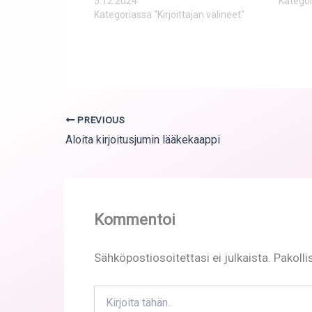
5.12.2024
Kategor
Kategoriassa "Kirjoittajan välineet"
PREVIOUS
Aloita kirjoitusjumin lääkekaappi
Kommentoi
Sähköpostiosoitettasi ei julkaista.
Pakolli
Kirjoita
tähän..