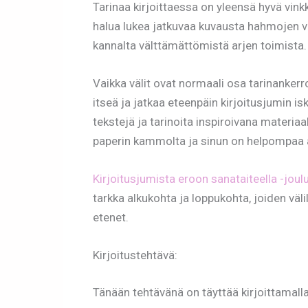
Tarinaa kirjoittaessa on yleensä hyvä vink
halua lukea jatkuvaa kuvausta hahmojen 
kannalta välttämättömistä arjen toimista. 
Vaikka välit ovat normaali osa tarinankerro
itseä ja jatkaa eteenpäin kirjoitusjumin 
tekstejä ja tarinoita inspiroivana materiaal
paperin kammolta ja sinun on helpompaa a
Kirjoitusjumista eroon sanataiteella -joul
tarkka alkukohta ja loppukohta, joiden välil
etenet.
Kirjoitustehtävä:
Tänään tehtävänä on täyttää kirjoittamalla 