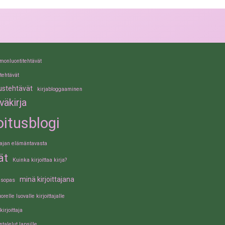
monluontitehtävät
tehtävät
tustehtävät
kirjabloggaaminen
iväkirja
joitusblogi
ttajan elämäntavasta
ät
Kuinka kirjoittaa kirja?
minä kirjoittajana
tusopas
orelle luovalle kirjoittajalle
irjoittaja
ntalelut lapsille