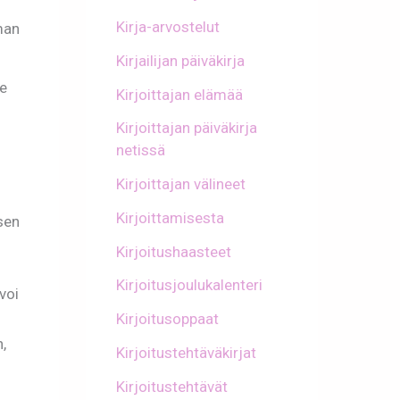
Kirja-arvostelut
man
Kirjailijan päiväkirja
le
Kirjoittajan elämää
Kirjoittajan päiväkirja
netissä
Kirjoittajan välineet
Kirjoittamisesta
ksen
Kirjoitushaasteet
Kirjoitusjoulukalenteri
voi
Kirjoitusoppaat
,
Kirjoitustehtäväkirjat
Kirjoitustehtävät