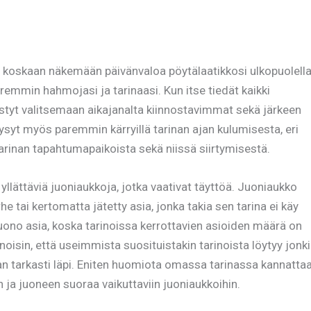
le koskaan näkemään päivänvaloa pöytälaatikkosi ulkopuolella
mmin hahmojasi ja tarinaasi. Kun itse tiedät kaikki
pystyt valitsemaan aikajanalta kiinnostavimmat sekä järkeen
ysyt myös paremmin kärryillä tarinan ajan kulumisesta, eri
arinan tapahtumapaikoista sekä niissä siirtymisestä.
ättäviä juoniaukkoja, jotka vaativat täyttöä. Juoniaukko
he tai kertomatta jätetty asia, jonka takia sen tarina ei käy
huono asia, koska tarinoissa kerrottavien asioiden määrä on
 Sanoisin, että useimmista suosituistakin tarinoista löytyy jonk
iian tarkasti läpi. Eniten huomiota omassa tarinassa kannatta
 ja juoneen suoraa vaikuttaviin juoniaukkoihin.