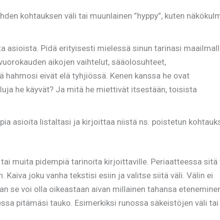
kahden kohtauksen väli tai muunlainen ”hyppy”, kuten näkökul
ta asioista. Pidä erityisesti mielessä sinun tarinasi maailmal
 vuorokauden aikojen vaihtelut, sääolosuhteet,
tä hahmosi eivät elä tyhjiössä. Kenen kanssa he ovat
uja he käyvät? Ja mitä he miettivät itsestään, toisista
a asioita listaltasi ja kirjoittaa niistä ns. poistetun kohtau
a tai muita pidempiä tarinoita kirjoittaville. Periaatteessa sitä 
 Kaiva joku vanha tekstisi esiin ja valitse siitä väli. Välin ei
 vaan se voi olla oikeastaan aivan millainen tahansa eteneminen
essa pitämäsi tauko. Esimerkiksi runossa säkeistöjen väli tai