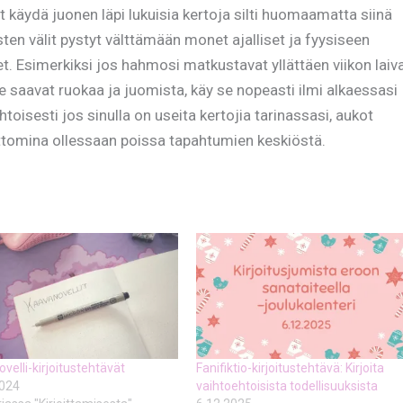
oit käydä juonen läpi lukuisia kertoja silti huomaamatta siinä
ten välit pystyt välttämään monet ajalliset ja fyysiseen
. Esimerkiksi jos hahmosi matkustavat yllättäen viikon laiv
e saavat ruokaa ja juomista, käy se nopeasti ilmi alkaessasi
ehtoisesti jos sinulla on useita kertojia tarinassasi, aukot
ettomina ollessaan poissa tapahtumien keskiöstä.
velli-kirjoitustehtävät
Fanifiktio-kirjoitustehtävä: Kirjoita
2024
vaihtoehtoisista todellisuuksista