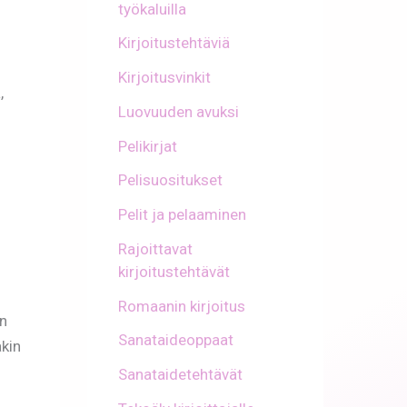
työkaluilla
Kirjoitustehtäviä
Kirjoitusvinkit
,
Luovuuden avuksi
Pelikirjat
Pelisuositukset
Pelit ja pelaaminen
Rajoittavat
kirjoitustehtävät
Romaanin kirjoitus
in
Sanataideoppaat
akin
Sanataidetehtävät