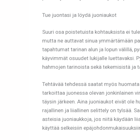
Tue juontasi ja löydä juoniaukot
Suuri osa poistetuista kohtauksista ei tu
mutta ne auttavat sinua ymmärtämään pare
tapahtumat tarinan alun ja lopun välillä, 
käyvimmät osuudet lukijalle luettavaksi. P
hahmojen tarinoista sekä tekemisistä ja t
Tehtävää tehdessä saatat myös huomata yll
tarkoittaa juonessa olevan jonkinlainen vir
täysin järkeen. Aina juoniaukot eivät ole 
rajallinen ja liiallinen selittely on tylsää.
asteisia juoniaukkoja, jos niitä käydään l
käyttää selkeisiin epäjohdonmukaisuuksiin