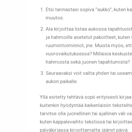
Etsi tarinastasi sopiva ”aukko”, kuten 
muutos.
Ala kirjoittaa listaa aukossa tapahtuvis
ja hahmoille asetetut pakoitteet, kuten
ruumiintoiminnot, jne. Muista myös, et
vuorovaikutuksessa? Millaisia keskustel
hahmoista sekä juonen tapahtumista?
Seuraavaksi voit valita yhden tai useampi
aukon paikalle.
Yllä esitetty tehtävä sopii erityisesti kirja
kuitenkin hyödyntää kaikenlaisiin teksteihin.
tarvitse olla juonellinen tai ajallinen väli
kuten kappalevaihto tekstissä tai kirjoitta
päiväkirjassa kirjoittamatta jäänyt päivä.