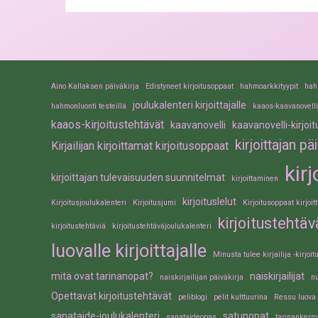
Aino Kallaksen päiväkirja
Edistyneet kirjoitusoppaat
hahmoarkkityypit
hah
joulukalenteri kirjoittajalle
hahmonluonti testeillä
kaaos-kaavanovelli
kaaos-kirjoitustehtävät
kaavanovelli
kaavanovelli-kirjoi
kirjoittajan pä
Kirjailijan kirjoittamat kirjoitusoppaat
kir
kirjoittajan tulevaisuuden suunnitelmat
kirjoittaminen
kirjoituslelut
Kirjoitusjoulukalenteri
Kirjoitusjumi
Kirjoitusoppaat kirjoi
kirjoitustehtäv
kirjoitustehtäviä
kirjoitustehtäväjoulukalenteri
luovalle kirjoittajalle
Minusta tulee kirjailija -kirjoi
mitä ovat tarinanopat?
naiskirjailijat
naiskirjailijan päiväkirja
nu
Opettavat kirjoitustehtävät
peliblogi
pelit kulttuurina
Ressu luova k
sanataide-joulukalenteri
satunopat
sanataideopas
tarinankerro