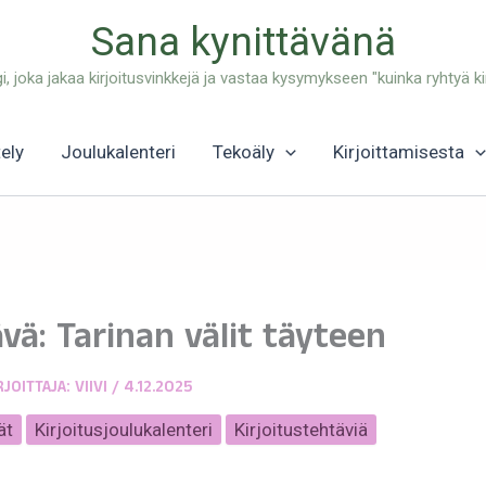
Sana kynittävänä
gi, joka jakaa kirjoitusvinkkejä ja vastaa kysymykseen "kuinka ryhtyä kir
tely
Joulukalenteri
Tekoäly
Kirjoittamisesta
ävä: Tarinan välit täyteen
RJOITTAJA:
VIIVI
/
4.12.2025
ät
Kirjoitusjoulukalenteri
Kirjoitustehtäviä