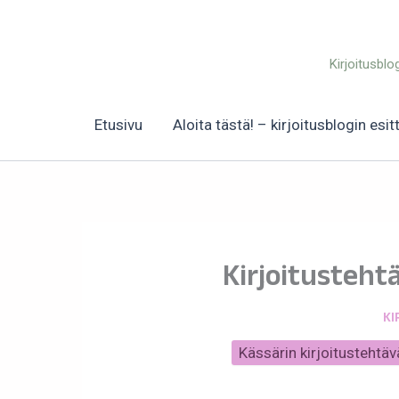
Siirry
sisältöön
Kirjoitusblo
Etusivu
Aloita tästä! – kirjoitusblogin esit
Kirjoitusteht
KI
Kässärin kirjoitustehtäv