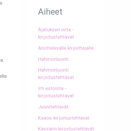
ei
Aiheet
Ajatuksen virta -
kirjoitustehtävät
Aloittelevalle kirjoittajalle
Hahmonluonti
a.
Hahmonluonti
elle
kirjoitustehtävät
Irti estoista -
kirjoitustehtävät
Juonitehtävät
Kaaos-kirjoitustehtävät
Kässärin kirjoitustehtävät