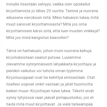
minulle itsestään selvyys, vaikka olen opiskellut
kirjoittamista jo lähes 20 vuotta. Teininä ja nuorena
aikuisena vieroksuin niitä. Miksi haluaisin lukea, mitä
muut sanovat kirjoittamisesta? Mitä jos oma
kirjoittamiseni kärsii siitä, että luen muiden vinkkejä?
Mitä jos minä kangistun kaavoihin?
Tämä on harhaluulo, johon moni nuorena kehuja
kirjoituksistaan saanut putoaa. Luulemme
olevamme synnynnäisesti lahjakkaita kirjoittajia ja
pienikin vaikutus voi tuhota oman tyylimme.
Kirjoitusoppaat ovat tie kehittyä entisestään. Otat
itsellesi sopivat vinkit vastaan ja jätät huomiotta
kaiken muun. Kirjoittajan tulee lukea. Tekstit eivät
synny tyhjiössä vaan jäävät pintapuolisiksi, jos et
tiedä mitä muut kirjoittavat. Ja vielä tärkeämpää