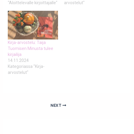
"Aloittelevalle kirjoittajalle"
arvostelut"
Kirja-arvostelu: Taija
Tuomisen Minusta tulee
kirjailija
14.11.2024
Kategoriassa "Kirja-
arvostelut"
NEXT