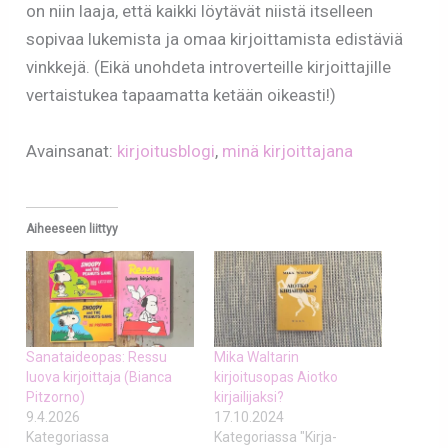
on niin laaja, että kaikki löytävät niistä itselleen
sopivaa lukemista ja omaa kirjoittamista edistäviä
vinkkejä. (Eikä unohdeta introverteille kirjoittajille
vertaistukea tapaamatta ketään oikeasti!)
Avainsanat:
kirjoitusblogi
, 
minä kirjoittajana
Aiheeseen liittyy
Sanataideopas: Ressu
Mika Waltarin
luova kirjoittaja (Bianca
kirjoitusopas Aiotko
Pitzorno)
kirjailijaksi?
9.4.2026
17.10.2024
Kategoriassa
Kategoriassa "Kirja-