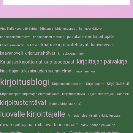
Aino Kallaksen päiväkirja
Edistyneet kirjoitusoppaat
hahmoarkkityypit
joulukalenteri kirjoittajalle
hahmonluontitehtävät
hahmonluonti testeillä
kaaos-kirjoitustehtävät
kaavanovelli
kaaos-kaavanovellitehtävät
kaavanovelli-kirjoitustehtävät
kirjabloggaaminen
kirjoittajan päiväkirja
Kirjailijan kirjoittamat kirjoitusoppaat
kirjoittajan tulevaisuuden suunnitelmat
kirjoittaminen
kirjoitusblogi
kirjoituslelut
Kirjoitusjoulukalenteri
Kirjoitusjumi
Kirjoitusoppaat kirjoittajan elämäntavasta
kirjoitustehtäviä
kirjoitustehtäväjoulukalenteri
kirjoitustehtävät
Kuinka kirjoittaa kirja?
luovalle kirjoittajalle
Minusta tulee kirjailija -kirjoitusopas
minä kirjoittajana
mitä ovat tarinanopat?
naiskirjailijan päiväkirja