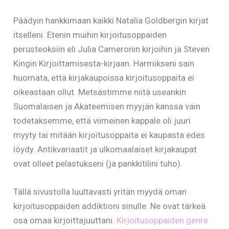
Päädyin hankkimaan kaikki Natalia Goldbergin kirjat
itselleni. Etenin muihin kirjoitusoppaiden
perusteoksiin eli Julia Cameronin kirjoihin ja Steven
Kingin Kirjoittamisesta-kirjaan. Harmikseni sain
huomata, että kirjakaupoissa kirjoitusoppaita ei
oikeastaan ollut. Metsästimme niitä useankin
Suomalaisen ja Akateemisen myyjän kanssa vain
todetaksemme, että viimeinen kappale oli juuri
myyty tai mitään kirjoitusoppaita ei kaupasta edes
löydy. Antikvariaatit ja ulkomaalaiset kirjakaupat
ovat olleet pelastukseni (ja pankkitilini tuho).
Tällä sivustolla luultavasti yritän myydä oman
kirjoitusoppaiden addiktioni sinulle. Ne ovat tärkeä
osa omaa kirjoittajuuttani.
Kirjoitusoppaiden genre