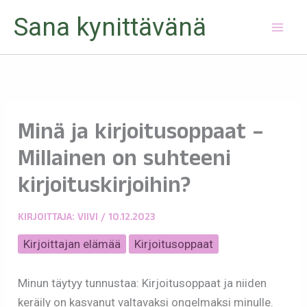
Siirry
Sana kynittävänä
sisältöön
Minä ja kirjoitusoppaat –
Millainen on suhteeni
kirjoituskirjoihin?
KIRJOITTAJA:
VIIVI
/
10.12.2023
Kirjoittajan elämää
Kirjoitusoppaat
Minun täytyy tunnustaa: Kirjoitusoppaat ja niiden
keräily on kasvanut valtavaksi ongelmaksi minulle.