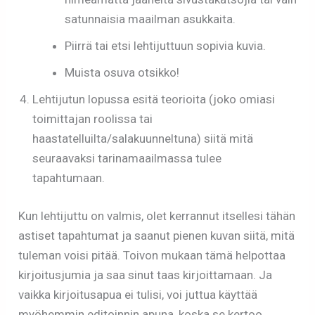
satunnaisia maailman asukkaita.
Piirrä tai etsi lehtijuttuun sopivia kuvia.
Muista osuva otsikko!
Lehtijutun lopussa esitä teorioita (joko omiasi
toimittajan roolissa tai
haastatelluilta/salakuunneltuna) siitä mitä
seuraavaksi tarinamaailmassa tulee
tapahtumaan.
Kun lehtijuttu on valmis, olet kerrannut itsellesi tähän
astiset tapahtumat ja saanut pienen kuvan siitä, mitä
tuleman voisi pitää. Toivon mukaan tämä helpottaa
kirjoitusjumia ja saa sinut taas kirjoittamaan. Ja
vaikka kirjoitusapua ei tulisi, voi juttua käyttää
myöhemmin editoinnin apuna, koska se kertoo