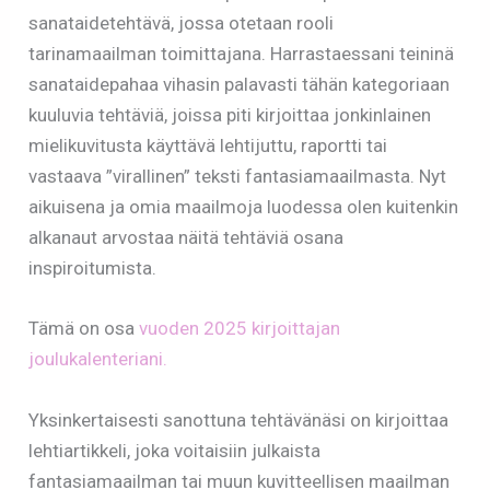
sanataidetehtävä, jossa otetaan rooli
tarinamaailman toimittajana. Harrastaessani teininä
sanataidepahaa vihasin palavasti tähän kategoriaan
kuuluvia tehtäviä, joissa piti kirjoittaa jonkinlainen
mielikuvitusta käyttävä lehtijuttu, raportti tai
vastaava ”virallinen” teksti fantasiamaailmasta. Nyt
aikuisena ja omia maailmoja luodessa olen kuitenkin
alkanaut arvostaa näitä tehtäviä osana
inspiroitumista.
Tämä on osa
vuoden 2025 kirjoittajan
joulukalenteriani.
Yksinkertaisesti sanottuna tehtävänäsi on kirjoittaa
lehtiartikkeli, joka voitaisiin julkaista
fantasiamaailman tai muun kuvitteellisen maailman