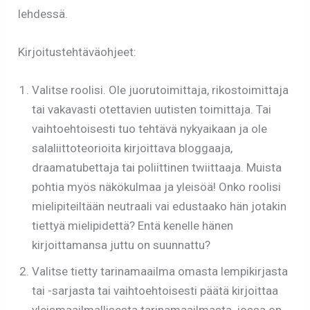
lehdessä.
Kirjoitustehtäväohjeet:
Valitse roolisi. Ole juorutoimittaja, rikostoimittaja
tai vakavasti otettavien uutisten toimittaja. Tai
vaihtoehtoisesti tuo tehtävä nykyaikaan ja ole
salaliittoteorioita kirjoittava bloggaaja,
draamatubettaja tai poliittinen twiittaaja. Muista
pohtia myös näkökulmaa ja yleisöä! Onko roolisi
mielipiteiltään neutraali vai edustaako hän jotakin
tiettyä mielipidettä? Entä kenelle hänen
kirjoittamansa juttu on suunnattu?
Valitse tietty tarinamaailma omasta lempikirjasta
tai -sarjasta tai vaihtoehtoisesti päätä kirjoittaa