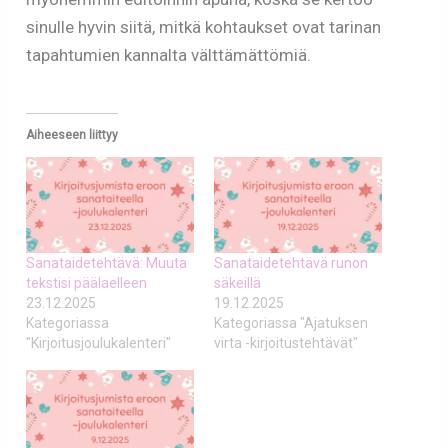
sinulle hyvin siitä, mitkä kohtaukset ovat tarinan
tapahtumien kannalta välttämättömiä.
Aiheeseen liittyy
Sanataidetehtävä: Muuta
Sanataidetehtävä runon
tekstisi päälaelleen
säkeillä
23.12.2025
19.12.2025
Kategoriassa
Kategoriassa "Ajatuksen
"Kirjoitusjoulukalenteri"
virta -kirjoitustehtävät"