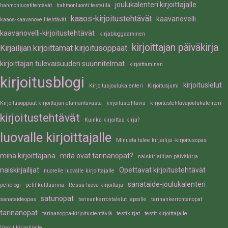
joulukalenteri kirjoittajalle
hahmonluontitehtävät
hahmonluonti testeillä
kaaos-kirjoitustehtävät
kaavanovelli
kaaos-kaavanovellitehtävät
kaavanovelli-kirjoitustehtävät
kirjabloggaaminen
kirjoittajan päiväkirja
Kirjailijan kirjoittamat kirjoitusoppaat
kirjoittajan tulevaisuuden suunnitelmat
kirjoittaminen
kirjoitusblogi
kirjoituslelut
Kirjoitusjoulukalenteri
Kirjoitusjumi
Kirjoitusoppaat kirjoittajan elämäntavasta
kirjoitustehtäviä
kirjoitustehtäväjoulukalenteri
kirjoitustehtävät
Kuinka kirjoittaa kirja?
luovalle kirjoittajalle
Minusta tulee kirjailija -kirjoitusopas
minä kirjoittajana
mitä ovat tarinanopat?
naiskirjailijan päiväkirja
naiskirjailijat
Opettavat kirjoitustehtävät
nuorelle luovalle kirjoittajalle
sanataide-joulukalenteri
peliblogi
pelit kulttuurina
Ressu luova kirjoittaja
satunopat
sanataideopas
tarinankerrontalelut lapsille
tarinankerrontanopat
tarinanopat
tarinanoppa-kirjoitustehtäviä
testikirjat
testit kirjoittajalle
Vinkit kirjailijalle