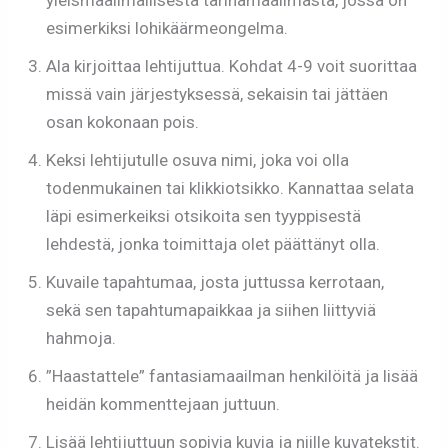
yleismaailmallisesta tarinamaailmasta, jossa on
esimerkiksi lohikäärmeongelma.
Ala kirjoittaa lehtijuttua. Kohdat 4-9 voit suorittaa
missä vain järjestyksessä, sekaisin tai jättäen
osan kokonaan pois.
Keksi lehtijutulle osuva nimi, joka voi olla
todenmukainen tai klikkiotsikko. Kannattaa selata
läpi esimerkeiksi otsikoita sen tyyppisestä
lehdestä, jonka toimittaja olet päättänyt olla.
Kuvaile tapahtumaa, josta juttussa kerrotaan,
sekä sen tapahtumapaikkaa ja siihen liittyviä
hahmoja.
”Haastattele” fantasiamaailman henkilöitä ja lisää
heidän kommenttejaan juttuun.
Lisää lehtijuttuun sopivia kuvia ja niille kuvatekstit.