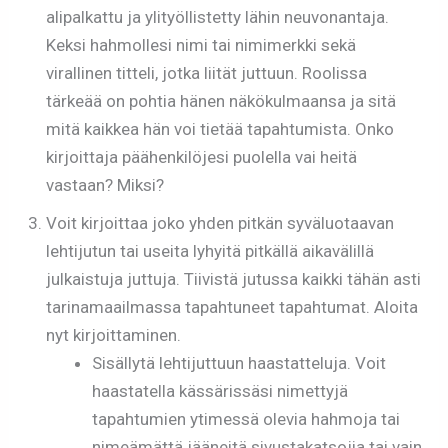
alipalkattu ja ylityöllistetty lähin neuvonantaja.
Keksi hahmollesi nimi tai nimimerkki sekä
virallinen titteli, jotka liität juttuun. Roolissa
tärkeää on pohtia hänen näkökulmaansa ja sitä
mitä kaikkea hän voi tietää tapahtumista. Onko
kirjoittaja päähenkilöjesi puolella vai heitä
vastaan? Miksi?
Voit kirjoittaa joko yhden pitkän syväluotaavan
lehtijutun tai useita lyhyitä pitkällä aikavälillä
julkaistuja juttuja. Tiivistä jutussa kaikki tähän asti
tarinamaailmassa tapahtuneet tapahtumat. Aloita
nyt kirjoittaminen.
Sisällytä lehtijuttuun haastatteluja. Voit
haastatella kässärissäsi nimettyjä
tapahtumien ytimessä olevia hahmoja tai
nimeämättä jääneitä sivustakatsojia tai vain