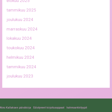
elokuu 2025
tammikuu 2025
joulukuu 2024
marraskuu 2024
lokakuu 2024
toukokuu 2024
helmikuu 2024
tammikuu 2024
joulukuu 2023
Aino Kallaksen päiväkirja
Edistyneet kirjoitusoppaat
hahmoarkkityypit