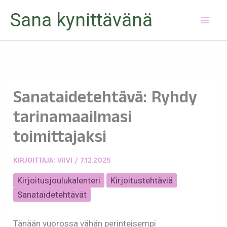
Siirry
Sana kynittävänä
sisältöön
Sanataidetehtävä: Ryhdy
tarinamaailmasi
toimittajaksi
KIRJOITTAJA:
VIIVI
/
7.12.2025
Kirjoitusjoulukalenteri
Kirjoitustehtäviä
Sanataidetehtävät
Tänään vuorossa vähän perinteisempi